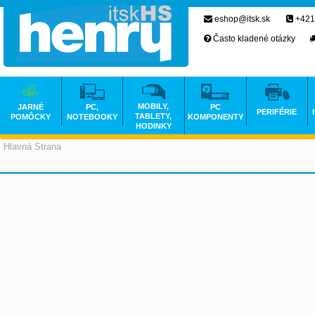
eshop@itsk.sk
+421
Často kladené otázky
MOBILY,
JARNÉ
PC,
PC
PERIFÉRIE
TABLETY,
POMÔCKY
NOTEBOOKY
KOMPONENTY
HODINKY
Hlavná Strana