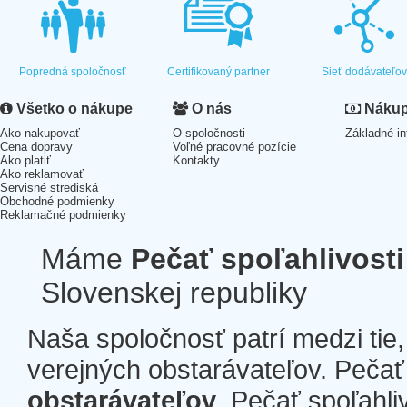
Popredná spoločnosť
Certifikovaný partner
Sieť dodávateľo
Všetko o nákupe
O nás
Nákup 
Ako nakupovať
O spoločnosti
Základné in
Cena dopravy
Voľné pracovné pozície
Ako platiť
Kontakty
Ako reklamovať
Servisné strediská
Obchodné podmienky
Reklamačné podmienky
Máme
Pečať spoľahlivosti
Slovenskej republiky
Naša spoločnosť patrí medzi tie
verejných obstarávateľov. Pečať 
obstarávateľov
. Pečať spoľahli