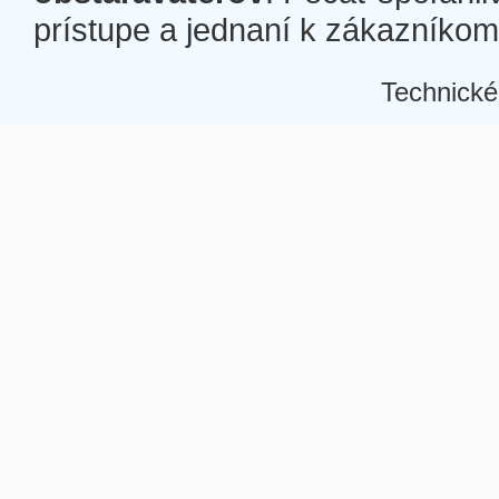
prístupe a jednaní k zákazníkom a
Technické
Â
Â
Â