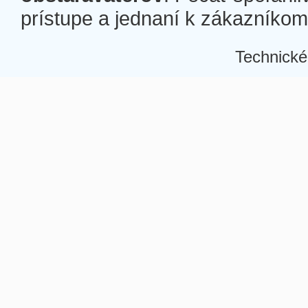
prístupe a jednaní k zákazníkom a
Technické
Â
Â
Â