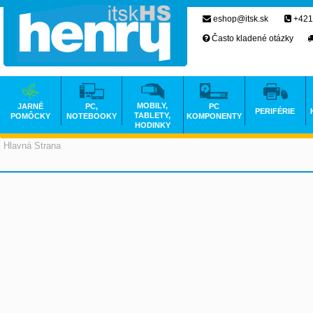
eshop@itsk.sk
+421
Často kladené otázky
MOBILY,
JARNÉ
PC,
PC
PERIFÉRIE
TABLETY,
POMÔCKY
NOTEBOOKY
KOMPONENTY
HODINKY
Hlavná Strana