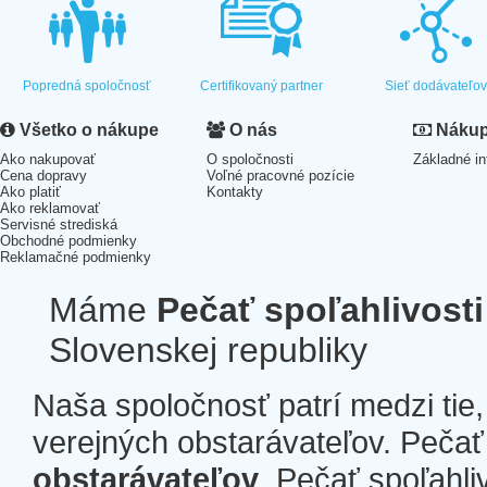
Popredná spoločnosť
Certifikovaný partner
Sieť dodávateľo
Všetko o nákupe
O nás
Nákup 
Ako nakupovať
O spoločnosti
Základné in
Cena dopravy
Voľné pracovné pozície
Ako platiť
Kontakty
Ako reklamovať
Servisné strediská
Obchodné podmienky
Reklamačné podmienky
Máme
Pečať spoľahlivosti
Slovenskej republiky
Naša spoločnosť patrí medzi tie
verejných obstarávateľov. Pečať 
obstarávateľov
. Pečať spoľahli