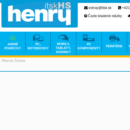
eshop@itsk.sk
+421
Často kladené otázky
MOBILY,
JARNÉ
PC,
PC
PERIFÉRIE
TABLETY,
POMÔCKY
NOTEBOOKY
KOMPONENTY
HODINKY
Hlavná Strana