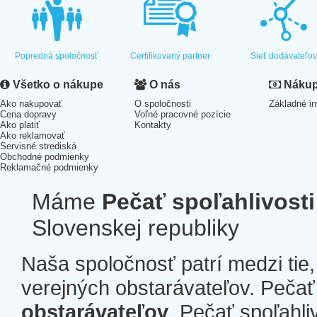
Popredná spoločnosť
Certifikovaný partner
Sieť dodávateľo
Všetko o nákupe
O nás
Nákup 
Ako nakupovať
O spoločnosti
Základné in
Cena dopravy
Voľné pracovné pozície
Ako platiť
Kontakty
Ako reklamovať
Servisné strediská
Obchodné podmienky
Reklamačné podmienky
Máme
Pečať spoľahlivosti
Slovenskej republiky
Naša spoločnosť patrí medzi tie
verejných obstarávateľov. Pečať 
obstarávateľov
. Pečať spoľahli