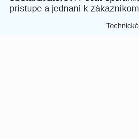
prístupe a jednaní k zákazníkom a
Technické
Â
Â
Â