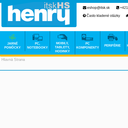
eshop@itsk.sk
+421
Často kladené otázky
MOBILY,
JARNÉ
PC,
PC
PERIFÉRIE
TABLETY,
POMÔCKY
NOTEBOOKY
KOMPONENTY
HODINKY
Hlavná Strana