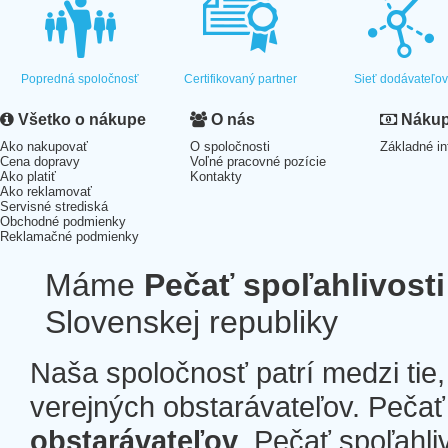
Popredná spoločnosť
Certifikovaný partner
Sieť dodávateľo
Všetko o nákupe
O nás
Nákup 
Ako nakupovať
O spoločnosti
Základné in
Cena dopravy
Voľné pracovné pozície
Ako platiť
Kontakty
Ako reklamovať
Servisné strediská
Obchodné podmienky
Reklamačné podmienky
Máme
Pečať spoľahlivosti
Slovenskej republiky
Naša spoločnosť patrí medzi tie
verejných obstarávateľov. Pečať 
obstarávateľov
. Pečať spoľahli