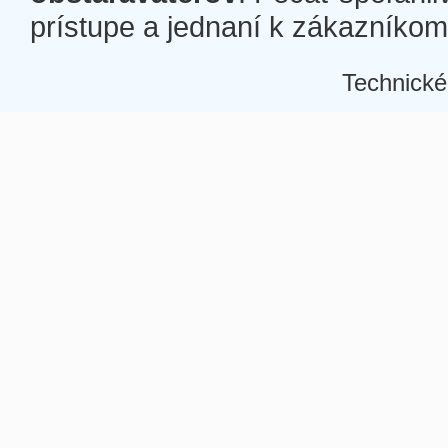
prístupe a jednaní k zákazníkom a
Technické
Â
Â
Â