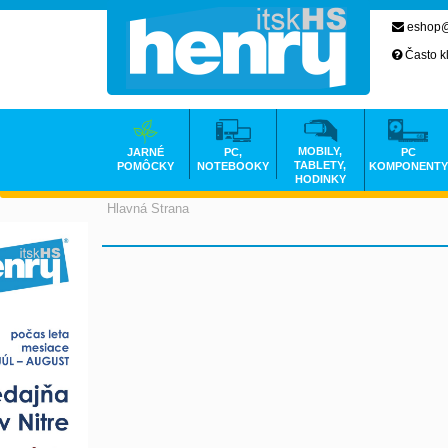
eshop@
Často k
MOBILY,
JARNÉ
PC,
PC
TABLETY,
POMÔCKY
NOTEBOOKY
KOMPONENTY
HODINKY
Hlavná Strana