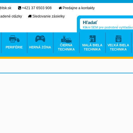
itsk.sk
+421 37 6503 908
Predajne a kontakty
ladené otázky
Sledovanie zásielky
Klikni SEM pre podrobné vyhľadáv
ČIERNA
MALÁ BIELA
VEĽKÁ BIELA
PERIFÉRIE
HERNÁ ZÓNA
TECHNIKA
TECHNIKA
TECHNIKA