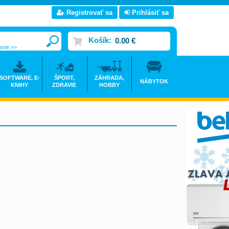
Registrovať sa
Prihlásiť sa
Košík:
0.00 €
anie >>
SOFTWARE, E-
ŠPORT,
ZÁHRADA,
NÁBYTOK
KNIHY
ZDRAVIE
HOBBY