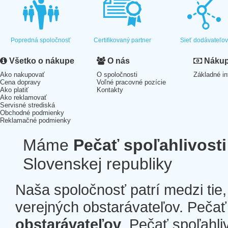
Popredná spoločnosť
Certifikovaný partner
Sieť dodávateľo
Všetko o nákupe
O nás
Nákup 
Ako nakupovať
O spoločnosti
Základné in
Cena dopravy
Voľné pracovné pozície
Ako platiť
Kontakty
Ako reklamovať
Servisné strediská
Obchodné podmienky
Reklamačné podmienky
Máme
Pečať spoľahlivosti
Slovenskej republiky
Naša spoločnosť patrí medzi tie
verejných obstarávateľov. Pečať 
obstarávateľov
. Pečať spoľahli