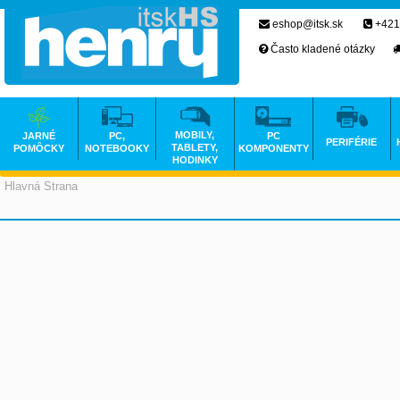
eshop@itsk.sk
+421
Často kladené otázky
MOBILY,
JARNÉ
PC,
PC
PERIFÉRIE
TABLETY,
POMÔCKY
NOTEBOOKY
KOMPONENTY
HODINKY
Hlavná Strana