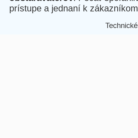
prístupe a jednaní k zákazníkom a
Technické
Â
Â
Â