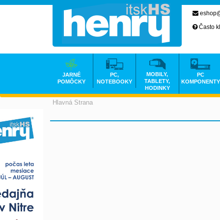
eshop@
Často k
MOBILY,
JARNÉ
PC,
PC
TABLETY,
POMÔCKY
NOTEBOOKY
KOMPONENTY
HODINKY
Hlavná Strana