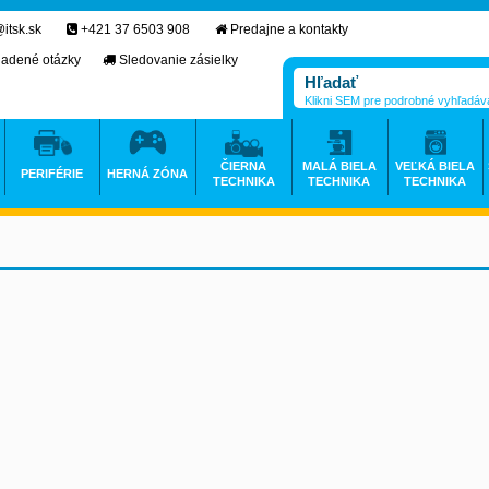
itsk.sk
+421 37 6503 908
Predajne a kontakty
ladené otázky
Sledovanie zásielky
Klikni SEM pre podrobné vyhľadáv
ČIERNA
MALÁ BIELA
VEĽKÁ BIELA
PERIFÉRIE
HERNÁ ZÓNA
TECHNIKA
TECHNIKA
TECHNIKA