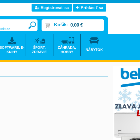
Registrovať sa
Prihlásiť sa
Košík:
0.00 €
anie >>
SOFTWARE, E-
ŠPORT,
ZÁHRADA,
NÁBYTOK
KNIHY
ZDRAVIE
HOBBY