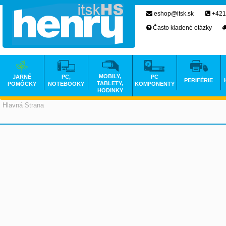
eshop@itsk.sk
+421
Často kladené otázky
MOBILY,
JARNÉ
PC,
PC
PERIFÉRIE
TABLETY,
POMÔCKY
NOTEBOOKY
KOMPONENTY
HODINKY
Hlavná Strana