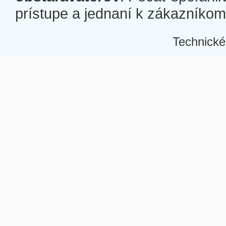
prístupe a jednaní k zákazníkom a
Technické
Â
Â
Â