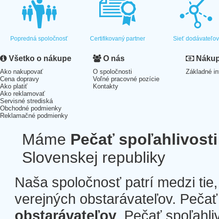
Popredná spoločnosť
Certifikovaný partner
Sieť dodávateľo
Všetko o nákupe
O nás
Nákup 
Ako nakupovať
O spoločnosti
Základné in
Cena dopravy
Voľné pracovné pozície
Ako platiť
Kontakty
Ako reklamovať
Servisné strediská
Obchodné podmienky
Reklamačné podmienky
Máme
Pečať spoľahlivosti
Slovenskej republiky
Naša spoločnosť patrí medzi tie
verejných obstarávateľov. Pečať 
obstarávateľov
. Pečať spoľahli