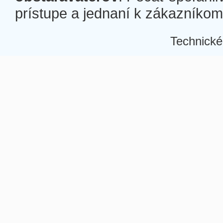
prístupe a jednaní k zákazníkom a
Technické
Â
Â
Â