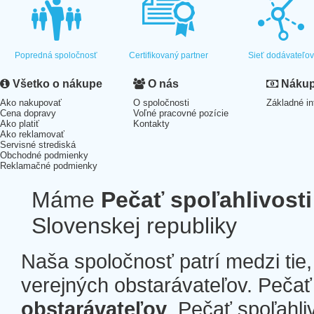
Popredná spoločnosť
Certifikovaný partner
Sieť dodávateľo
Všetko o nákupe
O nás
Nákup 
Ako nakupovať
O spoločnosti
Základné in
Cena dopravy
Voľné pracovné pozície
Ako platiť
Kontakty
Ako reklamovať
Servisné strediská
Obchodné podmienky
Reklamačné podmienky
Máme
Pečať spoľahlivosti
Slovenskej republiky
Naša spoločnosť patrí medzi tie
verejných obstarávateľov. Pečať 
obstarávateľov
. Pečať spoľahli