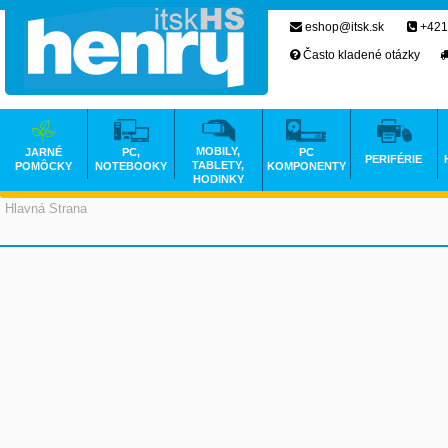
eshop@itsk.sk
+421
Často kladené otázky
MOBILY,
JARNÉ
PC,
PC
PERIFÉRIE
TABLETY,
POMÔCKY
NOTEBOOKY
KOMPONENTY
HODINKY
Hlavná Strana