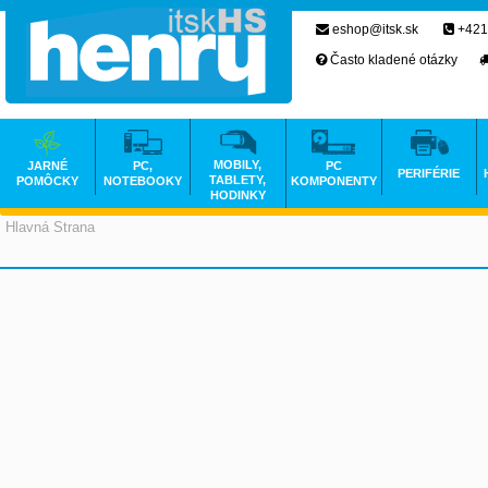
eshop@itsk.sk
+421
Často kladené otázky
MOBILY,
JARNÉ
PC,
PC
PERIFÉRIE
TABLETY,
POMÔCKY
NOTEBOOKY
KOMPONENTY
HODINKY
Hlavná Strana