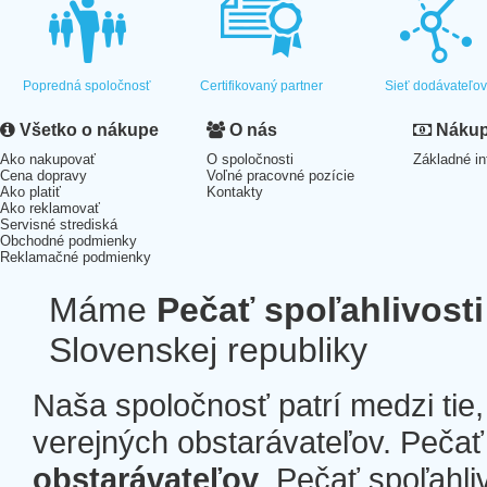
Popredná spoločnosť
Certifikovaný partner
Sieť dodávateľo
Všetko o nákupe
O nás
Nákup 
Ako nakupovať
O spoločnosti
Základné in
Cena dopravy
Voľné pracovné pozície
Ako platiť
Kontakty
Ako reklamovať
Servisné strediská
Obchodné podmienky
Reklamačné podmienky
Máme
Pečať spoľahlivosti
Slovenskej republiky
Naša spoločnosť patrí medzi tie
verejných obstarávateľov. Pečať 
obstarávateľov
. Pečať spoľahli