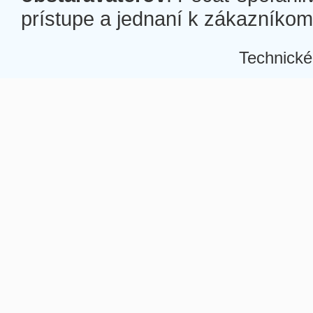
prístupe a jednaní k zákazníkom a
Technické
Â
Â
Â