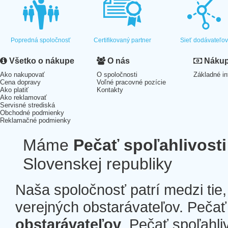
Popredná spoločnosť
Certifikovaný partner
Sieť dodávateľo
Všetko o nákupe
O nás
Nákup 
Ako nakupovať
O spoločnosti
Základné in
Cena dopravy
Voľné pracovné pozície
Ako platiť
Kontakty
Ako reklamovať
Servisné strediská
Obchodné podmienky
Reklamačné podmienky
Máme
Pečať spoľahlivosti
Slovenskej republiky
Naša spoločnosť patrí medzi tie
verejných obstarávateľov. Pečať 
obstarávateľov
. Pečať spoľahli