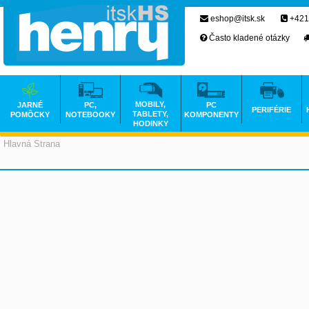
eshop@itsk.sk
+421
Často kladené otázky
MOBILY,
JARNÉ
PC,
PC
PERIFÉRIE
TABLETY,
POMÔCKY
NOTEBOOKY
KOMPONENTY
HODINKY
Hlavná Strana