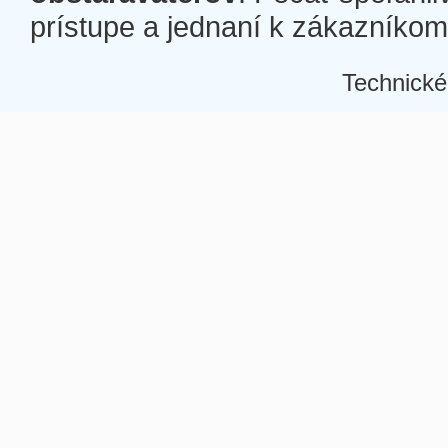
prístupe a jednaní k zákazníkom a
Technické
Â
Â
Â