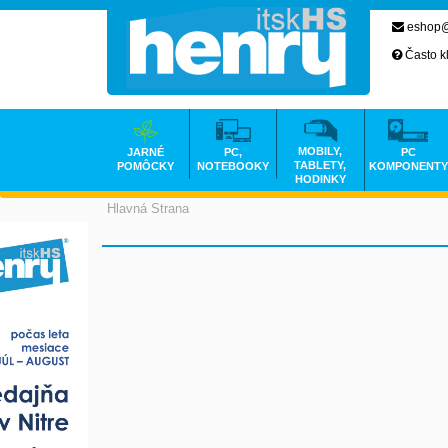
eshop@
Často k
MOBILY,
JARNÉ
PC,
PC
TABLETY,
POMÔCKY
NOTEBOOKY
KOMPONENTY
HODINKY
Hlavná Strana