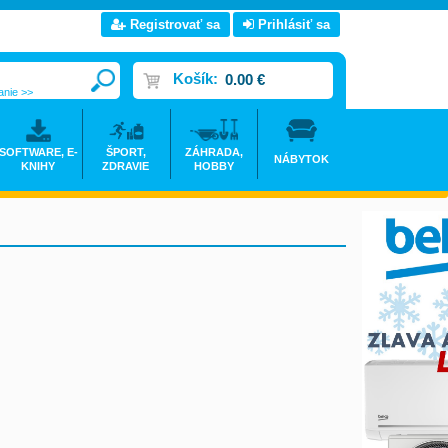
Registrovať sa
Prihlásiť sa
Košík:
0.00 €
anie >>
SOFTWARE, E-
ŠPORT,
ZÁHRADA,
NÁBYTOK
KNIHY
ZDRAVIE
HOBBY