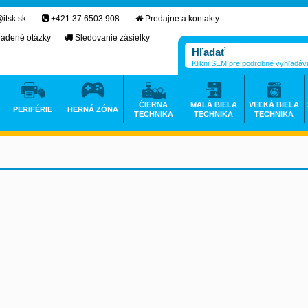
itsk.sk
+421 37 6503 908
Predajne a kontakty
ladené otázky
Sledovanie zásielky
Klikni SEM pre podrobné vyhľadáv
ČIERNA
MALÁ BIELA
VEĽKÁ BIELA
PERIFÉRIE
HERNÁ ZÓNA
TECHNIKA
TECHNIKA
TECHNIKA