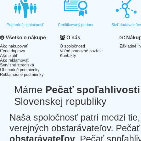
Popredná spoločnosť
Certifikovaný partner
Sieť dodávateľo
Všetko o nákupe
O nás
Nákup 
Ako nakupovať
O spoločnosti
Základné in
Cena dopravy
Voľné pracovné pozície
Ako platiť
Kontakty
Ako reklamovať
Servisné strediská
Obchodné podmienky
Reklamačné podmienky
Máme
Pečať spoľahlivosti
Slovenskej republiky
Naša spoločnosť patrí medzi tie
verejných obstarávateľov. Pečať 
obstarávateľov
. Pečať spoľahli