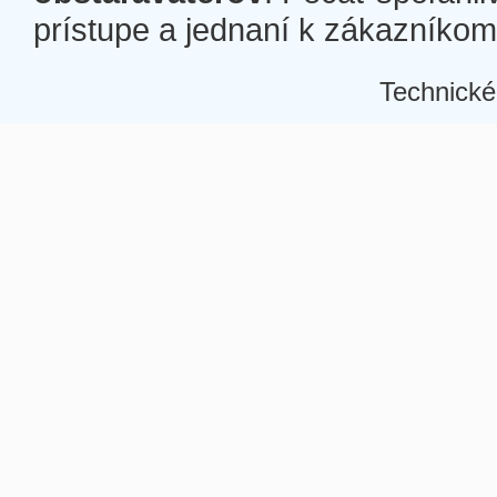
prístupe a jednaní k zákazníkom a
Technické
Â
Â
Â