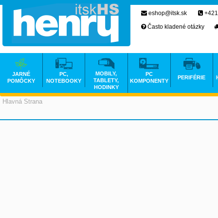
eshop@itsk.sk
+421
Často kladené otázky
MOBILY,
JARNÉ
PC,
PC
PERIFÉRIE
TABLETY,
POMÔCKY
NOTEBOOKY
KOMPONENTY
HODINKY
Hlavná Strana