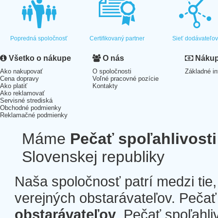
Popredná spoločnosť
Certifikovaný partner
Sieť dodávateľo
Všetko o nákupe
O nás
Nákup 
Ako nakupovať
O spoločnosti
Základné in
Cena dopravy
Voľné pracovné pozície
Ako platiť
Kontakty
Ako reklamovať
Servisné strediská
Obchodné podmienky
Reklamačné podmienky
Máme
Pečať spoľahlivosti
Slovenskej republiky
Naša spoločnosť patrí medzi tie
verejných obstarávateľov. Pečať 
obstarávateľov
. Pečať spoľahli