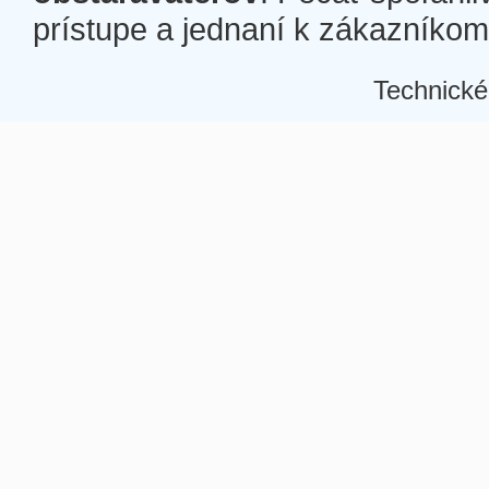
prístupe a jednaní k zákazníkom a
Technické
Â
Â
Â