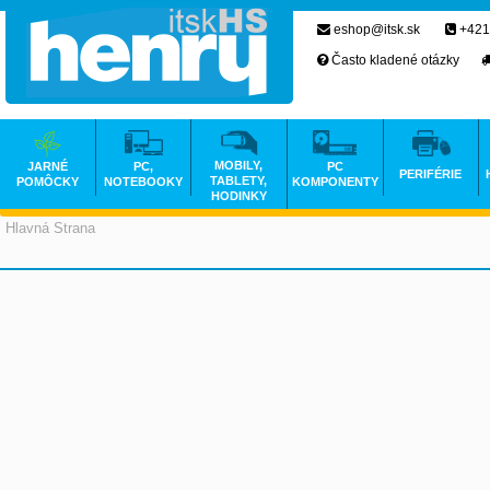
eshop@itsk.sk
+421
Často kladené otázky
MOBILY,
JARNÉ
PC,
PC
PERIFÉRIE
TABLETY,
POMÔCKY
NOTEBOOKY
KOMPONENTY
HODINKY
Hlavná Strana