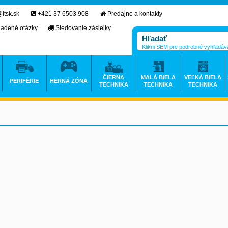
itsk.sk
+421 37 6503 908
Predajne a kontakty
ladené otázky
Sledovanie zásielky
Klikni SEM pre podrobné vyhľadáv
ČIERNA
MALÁ BIELA
VEĽKÁ BIELA
PERIFÉRIE
HERNÁ ZÓNA
TECHNIKA
TECHNIKA
TECHNIKA