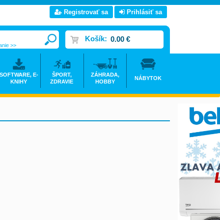
Registrovať sa
Prihlásiť sa
Košík:
0.00 €
anie >>
SOFTWARE, E-
ŠPORT,
ZÁHRADA,
NÁBYTOK
KNIHY
ZDRAVIE
HOBBY