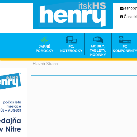
eshop@
Často k
MOBILY,
JARNÉ
PC,
PC
TABLETY,
POMÔCKY
NOTEBOOKY
KOMPONENTY
HODINKY
Hlavná Strana