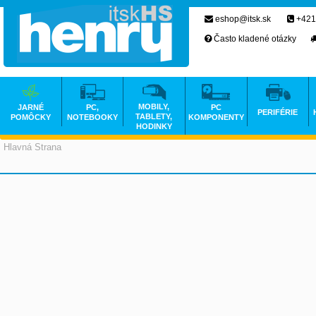
eshop@itsk.sk
+421
Často kladené otázky
MOBILY,
JARNÉ
PC,
PC
PERIFÉRIE
TABLETY,
POMÔCKY
NOTEBOOKY
KOMPONENTY
HODINKY
Hlavná Strana