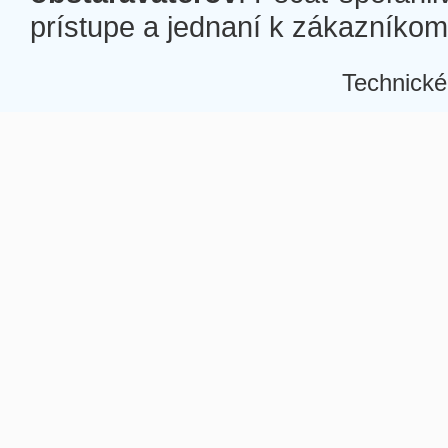
prístupe a jednaní k zákazníkom a
Technické
Â
Â
Â