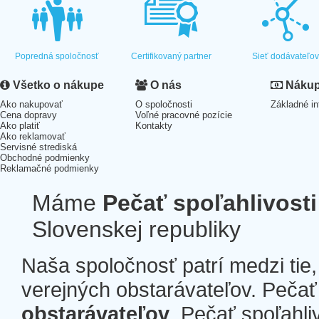
Popredná spoločnosť
Certifikovaný partner
Sieť dodávateľo
Všetko o nákupe
O nás
Nákup 
Ako nakupovať
O spoločnosti
Základné in
Cena dopravy
Voľné pracovné pozície
Ako platiť
Kontakty
Ako reklamovať
Servisné strediská
Obchodné podmienky
Reklamačné podmienky
Máme
Pečať spoľahlivosti
Slovenskej republiky
Naša spoločnosť patrí medzi tie
verejných obstarávateľov. Pečať 
obstarávateľov
. Pečať spoľahli