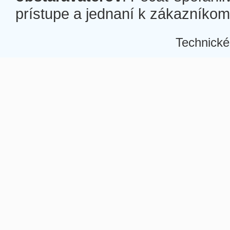
prístupe a jednaní k zákazníkom a
Technické
Â
Â
Â