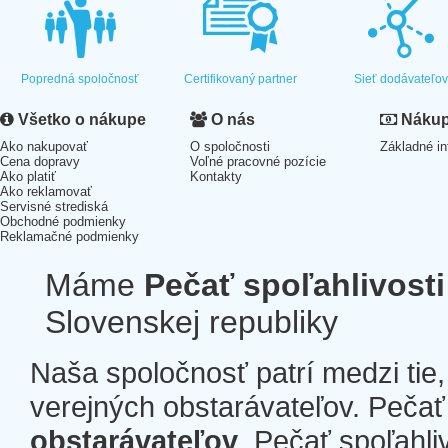
Popredná spoločnosť
Certifikovaný partner
Sieť dodávateľo
Všetko o nákupe
O nás
Nákup 
Ako nakupovať
O spoločnosti
Základné in
Cena dopravy
Voľné pracovné pozície
Ako platiť
Kontakty
Ako reklamovať
Servisné strediská
Obchodné podmienky
Reklamačné podmienky
Máme
Pečať spoľahlivosti
Slovenskej republiky
Naša spoločnosť patrí medzi tie
verejných obstarávateľov. Pečať 
obstarávateľov
. Pečať spoľahli