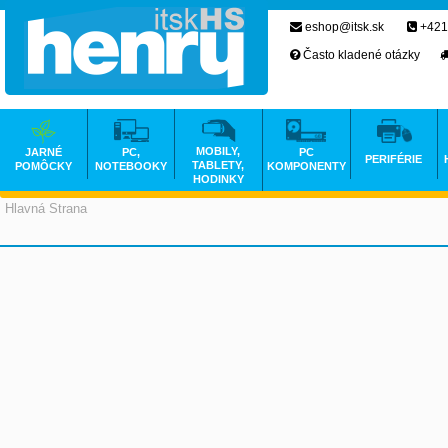
eshop@itsk.sk
+421
Často kladené otázky
MOBILY,
JARNÉ
PC,
PC
PERIFÉRIE
TABLETY,
POMÔCKY
NOTEBOOKY
KOMPONENTY
HODINKY
Hlavná Strana