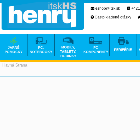
eshop@itsk.sk
+421
Často kladené otázky
MOBILY,
JARNÉ
PC,
PC
PERIFÉRIE
TABLETY,
POMÔCKY
NOTEBOOKY
KOMPONENTY
HODINKY
Hlavná Strana