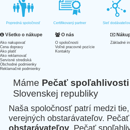
Popredná spoločnosť
Certifikovaný partner
Sieť dodávateľo
Všetko o nákupe
O nás
Nákup 
Ako nakupovať
O spoločnosti
Základné in
Cena dopravy
Voľné pracovné pozície
Ako platiť
Kontakty
Ako reklamovať
Servisné strediská
Obchodné podmienky
Reklamačné podmienky
Máme
Pečať spoľahlivosti
Slovenskej republiky
Naša spoločnosť patrí medzi tie
verejných obstarávateľov. Pečať 
obstarávateľov
. Pečať spoľahli