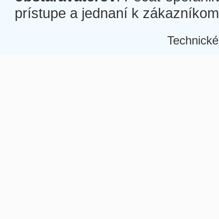
prístupe a jednaní k zákazníkom a
Technické
Â
Â
Â