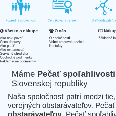
Popredná spoločnosť
Certifikovaný partner
Sieť dodávateľo
Všetko o nákupe
O nás
Nákup 
Ako nakupovať
O spoločnosti
Základné in
Cena dopravy
Voľné pracovné pozície
Ako platiť
Kontakty
Ako reklamovať
Servisné strediská
Obchodné podmienky
Reklamačné podmienky
Máme
Pečať spoľahlivosti
Slovenskej republiky
Naša spoločnosť patrí medzi tie
verejných obstarávateľov. Pečať 
obstarávateľov
. Pečať spoľahli