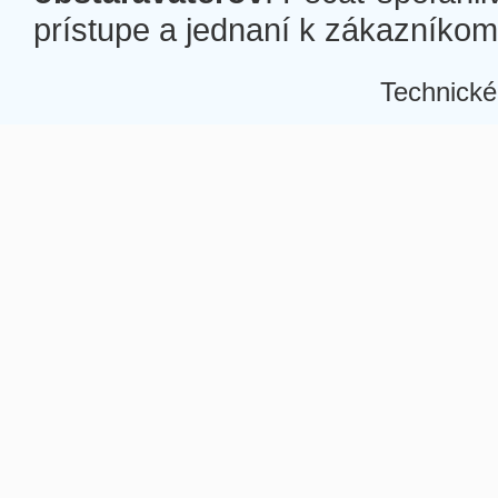
prístupe a jednaní k zákazníkom a
Technické
Â
Â
Â