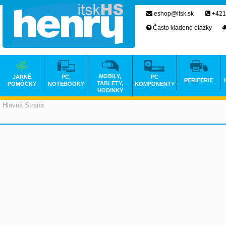
eshop@itsk.sk
+421
Často kladené otázky
MOBILY,
JARNÉ
PC,
PC
PERIFÉRIE
TABLETY,
POMÔCKY
NOTEBOOKY
KOMPONENTY
HODINKY
Hlavná Strana