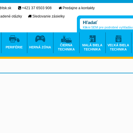
itsk.sk
+421 37 6503 908
Predajne a kontakty
ladené otázky
Sledovanie zásielky
Klikni SEM pre podrobné vyhľadáv
ČIERNA
MALÁ BIELA
VEĽKÁ BIELA
PERIFÉRIE
HERNÁ ZÓNA
TECHNIKA
TECHNIKA
TECHNIKA