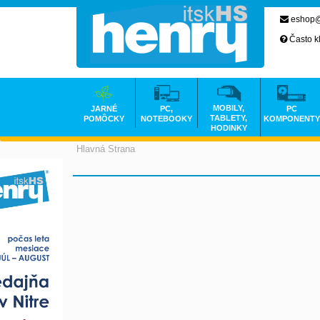
eshop@
Často k
MOBILY,
JARNÉ
PC,
PC
TABLETY,
POMÔCKY
NOTEBOOKY
KOMPONENTY
HODINKY
Hlavná Strana