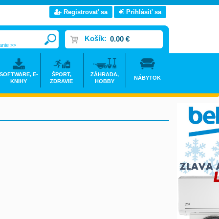
Registrovať sa
Prihlásiť sa
Košík:
0.00 €
anie >>
SOFTWARE, E-
ŠPORT,
ZÁHRADA,
NÁBYTOK
KNIHY
ZDRAVIE
HOBBY