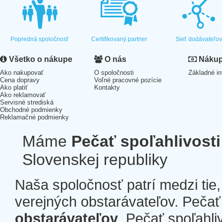
Popredná spoločnosť
Certifikovaný partner
Sieť dodávateľo
Všetko o nákupe
O nás
Nákup 
Ako nakupovať
O spoločnosti
Základné in
Cena dopravy
Voľné pracovné pozície
Ako platiť
Kontakty
Ako reklamovať
Servisné strediská
Obchodné podmienky
Reklamačné podmienky
Máme
Pečať spoľahlivosti
Slovenskej republiky
Naša spoločnosť patrí medzi tie
verejných obstarávateľov. Pečať 
obstarávateľov
. Pečať spoľahli