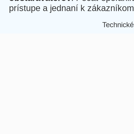
prístupe a jednaní k zákazníkom a
Technické
Â
Â
Â