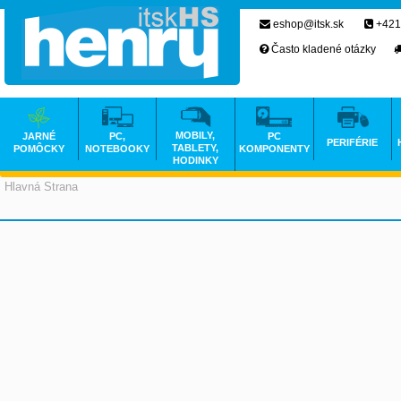
eshop@itsk.sk
+421
Často kladené otázky
MOBILY,
JARNÉ
PC,
PC
PERIFÉRIE
TABLETY,
POMÔCKY
NOTEBOOKY
KOMPONENTY
HODINKY
Hlavná Strana