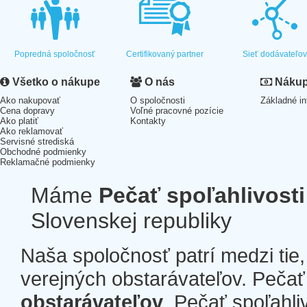
Popredná spoločnosť
Certifikovaný partner
Sieť dodávateľo
Všetko o nákupe
O nás
Nákup 
Ako nakupovať
O spoločnosti
Základné in
Cena dopravy
Voľné pracovné pozície
Ako platiť
Kontakty
Ako reklamovať
Servisné strediská
Obchodné podmienky
Reklamačné podmienky
Máme
Pečať spoľahlivosti
Slovenskej republiky
Naša spoločnosť patrí medzi tie
verejných obstarávateľov. Pečať 
obstarávateľov
. Pečať spoľahli