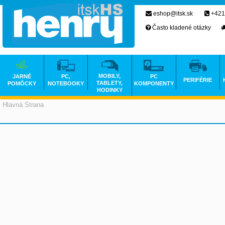
eshop@itsk.sk
+421
Často kladené otázky
MOBILY,
JARNÉ
PC,
PC
PERIFÉRIE
TABLETY,
POMÔCKY
NOTEBOOKY
KOMPONENTY
HODINKY
Hlavná Strana