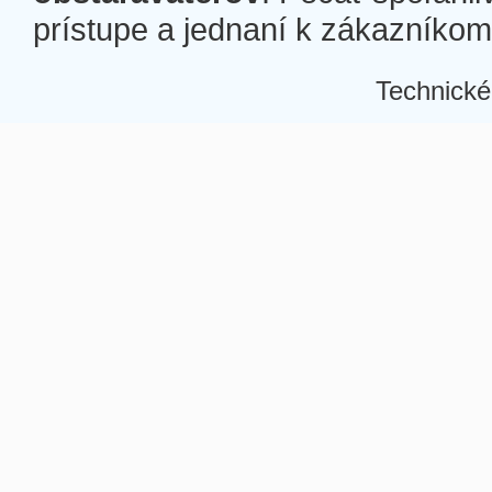
prístupe a jednaní k zákazníkom a
Technické
Â
Â
Â