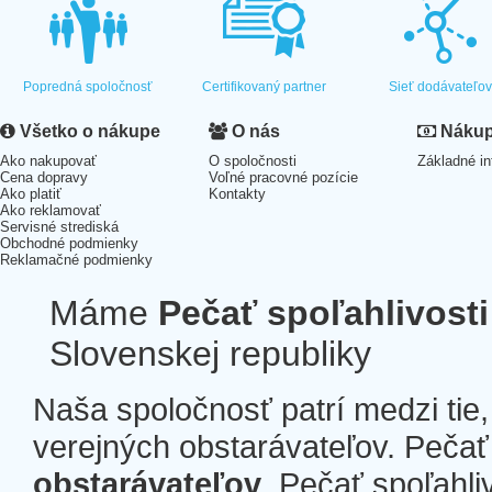
Popredná spoločnosť
Certifikovaný partner
Sieť dodávateľo
Všetko o nákupe
O nás
Nákup 
Ako nakupovať
O spoločnosti
Základné in
Cena dopravy
Voľné pracovné pozície
Ako platiť
Kontakty
Ako reklamovať
Servisné strediská
Obchodné podmienky
Reklamačné podmienky
Máme
Pečať spoľahlivosti
Slovenskej republiky
Naša spoločnosť patrí medzi tie
verejných obstarávateľov. Pečať 
obstarávateľov
. Pečať spoľahli