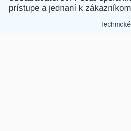
prístupe a jednaní k zákazníkom a
Technické
Â
Â
Â