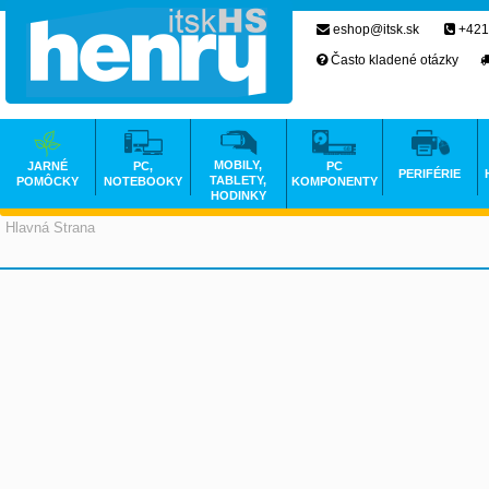
eshop@itsk.sk
+421
Často kladené otázky
MOBILY,
JARNÉ
PC,
PC
PERIFÉRIE
TABLETY,
POMÔCKY
NOTEBOOKY
KOMPONENTY
HODINKY
Hlavná Strana