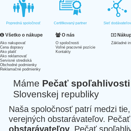
Popredná spoločnosť
Certifikovaný partner
Sieť dodávateľo
Všetko o nákupe
O nás
Nákup 
Ako nakupovať
O spoločnosti
Základné in
Cena dopravy
Voľné pracovné pozície
Ako platiť
Kontakty
Ako reklamovať
Servisné strediská
Obchodné podmienky
Reklamačné podmienky
Máme
Pečať spoľahlivosti
Slovenskej republiky
Naša spoločnosť patrí medzi tie
verejných obstarávateľov. Pečať 
obstarávateľov
. Pečať spoľahli