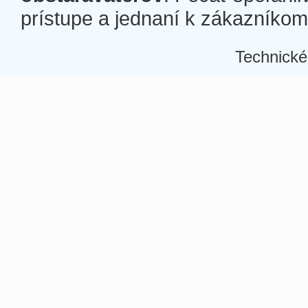
prístupe a jednaní k zákazníkom a
Technické
Â
Â
Â