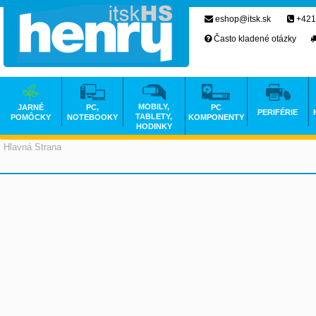
eshop@itsk.sk
+421
Často kladené otázky
MOBILY,
JARNÉ
PC,
PC
PERIFÉRIE
TABLETY,
POMÔCKY
NOTEBOOKY
KOMPONENTY
HODINKY
Hlavná Strana