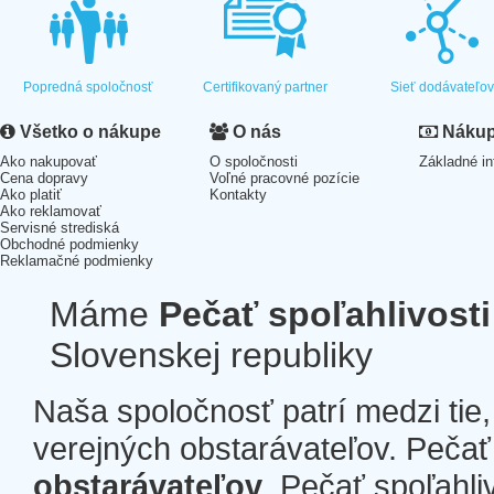
Popredná spoločnosť
Certifikovaný partner
Sieť dodávateľo
Všetko o nákupe
O nás
Nákup 
Ako nakupovať
O spoločnosti
Základné in
Cena dopravy
Voľné pracovné pozície
Ako platiť
Kontakty
Ako reklamovať
Servisné strediská
Obchodné podmienky
Reklamačné podmienky
Máme
Pečať spoľahlivosti
Slovenskej republiky
Naša spoločnosť patrí medzi tie
verejných obstarávateľov. Pečať 
obstarávateľov
. Pečať spoľahli