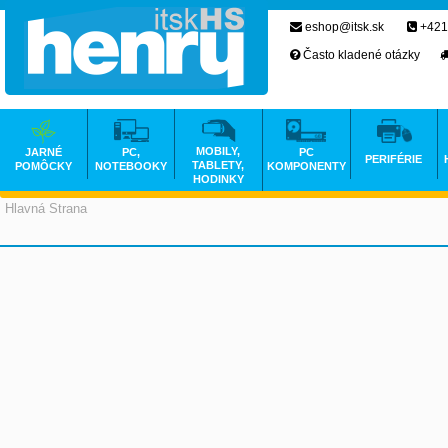
eshop@itsk.sk
+421
Často kladené otázky
MOBILY,
JARNÉ
PC,
PC
PERIFÉRIE
TABLETY,
POMÔCKY
NOTEBOOKY
KOMPONENTY
HODINKY
Hlavná Strana