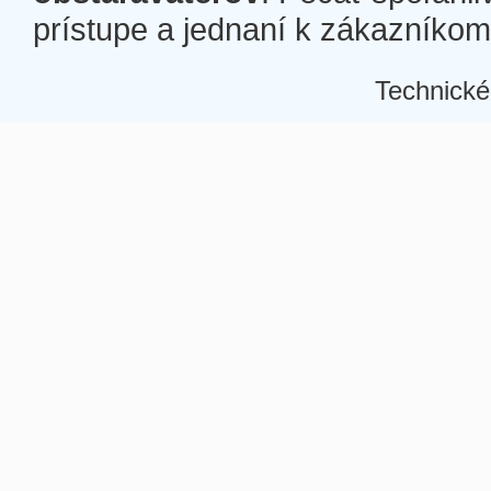
prístupe a jednaní k zákazníkom a
Technické
Â
Â
Â