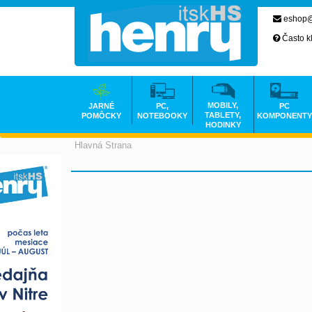
eshop@
Často k
MOBILY,
JARNÉ
PC,
PC
TABLETY,
POMÔCKY
NOTEBOOKY
KOMPONENTY
HODINKY
Hlavná Strana