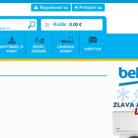
Registrovať sa
Prihlásiť sa
Košík:
0.00 €
anie >>
SOFTWARE, E-
ŠPORT,
ZÁHRADA,
NÁBYTOK
KNIHY
ZDRAVIE
HOBBY