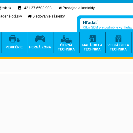
itsk.sk
+421 37 6503 908
Predajne a kontakty
ladené otázky
Sledovanie zásielky
Klikni SEM pre podrobné vyhľadáv
ČIERNA
MALÁ BIELA
VEĽKÁ BIELA
PERIFÉRIE
HERNÁ ZÓNA
TECHNIKA
TECHNIKA
TECHNIKA