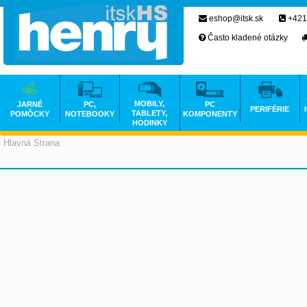
eshop@itsk.sk
+421
Často kladené otázky
MOBILY,
JARNÉ
PC,
PC
PERIFÉRIE
TABLETY,
POMÔCKY
NOTEBOOKY
KOMPONENTY
HODINKY
Hlavná Strana