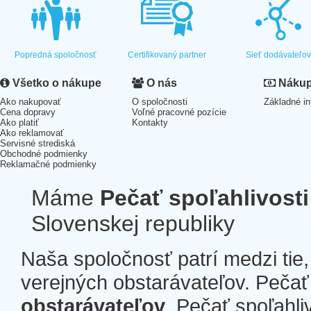
Popredná spoločnosť
Certifikovaný partner
Sieť dodávateľo
Všetko o nákupe
O nás
Nákup 
Ako nakupovať
O spoločnosti
Základné in
Cena dopravy
Voľné pracovné pozície
Ako platiť
Kontakty
Ako reklamovať
Servisné strediská
Obchodné podmienky
Reklamačné podmienky
Máme
Pečať spoľahlivosti
Slovenskej republiky
Naša spoločnosť patrí medzi tie
verejných obstarávateľov. Pečať 
obstarávateľov
. Pečať spoľahli