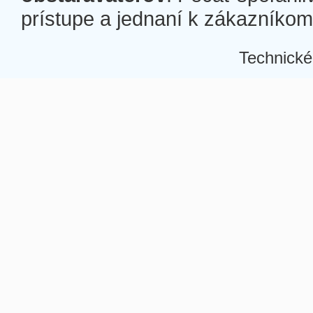
prístupe a jednaní k zákazníkom a
Technické
Â
Â
Â