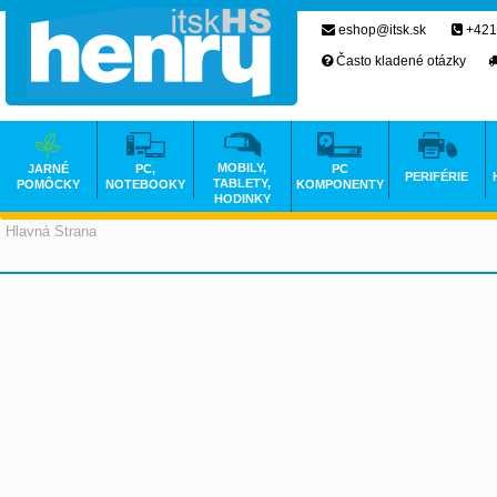
eshop@itsk.sk
+421
Často kladené otázky
MOBILY,
JARNÉ
PC,
PC
PERIFÉRIE
TABLETY,
POMÔCKY
NOTEBOOKY
KOMPONENTY
HODINKY
Hlavná Strana