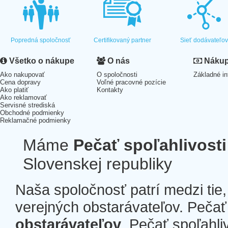
Popredná spoločnosť
Certifikovaný partner
Sieť dodávateľo
Všetko o nákupe
O nás
Nákup 
Ako nakupovať
O spoločnosti
Základné in
Cena dopravy
Voľné pracovné pozície
Ako platiť
Kontakty
Ako reklamovať
Servisné strediská
Obchodné podmienky
Reklamačné podmienky
Máme
Pečať spoľahlivosti
Slovenskej republiky
Naša spoločnosť patrí medzi tie
verejných obstarávateľov. Pečať 
obstarávateľov
. Pečať spoľahli