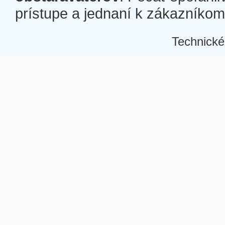
prístupe a jednaní k zákazníkom a
Technické
Â
Â
Â