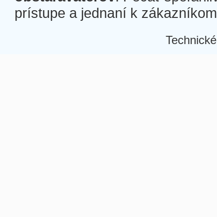
prístupe a jednaní k zákazníkom a
Technické
Â
Â
Â