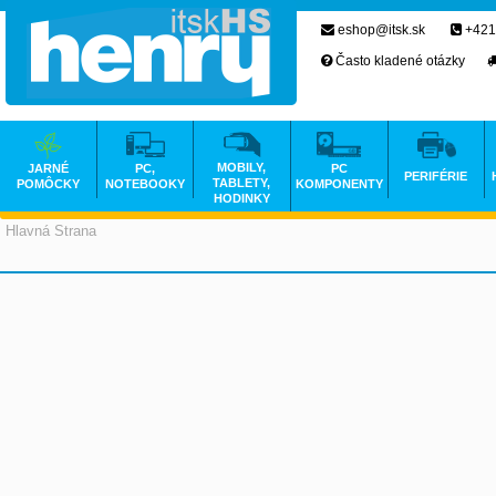
eshop@itsk.sk
+421
Často kladené otázky
MOBILY,
JARNÉ
PC,
PC
PERIFÉRIE
TABLETY,
POMÔCKY
NOTEBOOKY
KOMPONENTY
HODINKY
Hlavná Strana