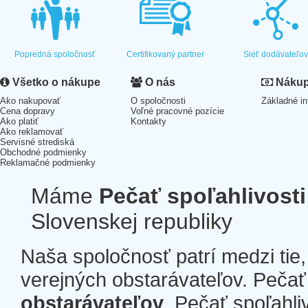
Popredná spoločnosť
Certifikovaný partner
Sieť dodávateľo
Všetko o nákupe
O nás
Nákup 
Ako nakupovať
O spoločnosti
Základné in
Cena dopravy
Voľné pracovné pozície
Ako platiť
Kontakty
Ako reklamovať
Servisné strediská
Obchodné podmienky
Reklamačné podmienky
Máme
Pečať spoľahlivosti
Slovenskej republiky
Naša spoločnosť patrí medzi tie
verejných obstarávateľov. Pečať 
obstarávateľov
. Pečať spoľahli