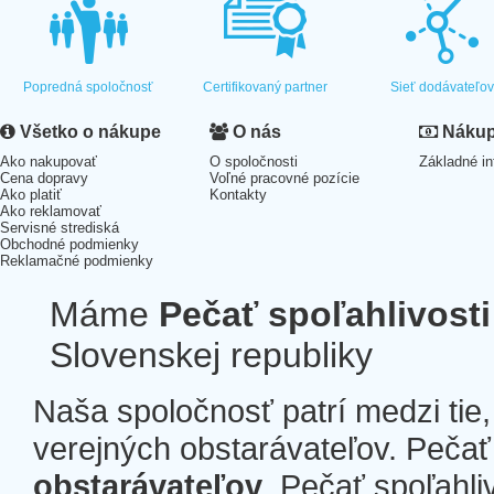
Popredná spoločnosť
Certifikovaný partner
Sieť dodávateľo
Všetko o nákupe
O nás
Nákup 
Ako nakupovať
O spoločnosti
Základné in
Cena dopravy
Voľné pracovné pozície
Ako platiť
Kontakty
Ako reklamovať
Servisné strediská
Obchodné podmienky
Reklamačné podmienky
Máme
Pečať spoľahlivosti
Slovenskej republiky
Naša spoločnosť patrí medzi tie
verejných obstarávateľov. Pečať 
obstarávateľov
. Pečať spoľahli