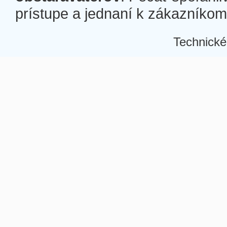
prístupe a jednaní k zákazníkom a
Technické
Â
Â
Â