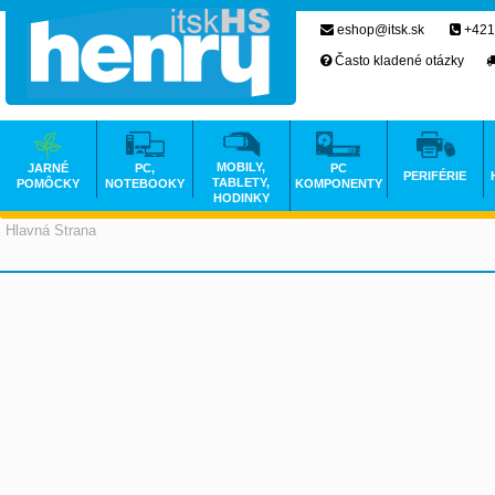
eshop@itsk.sk
+421
Často kladené otázky
MOBILY,
JARNÉ
PC,
PC
PERIFÉRIE
TABLETY,
POMÔCKY
NOTEBOOKY
KOMPONENTY
HODINKY
Hlavná Strana