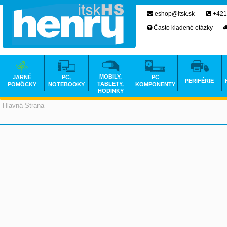
eshop@itsk.sk
+421
Často kladené otázky
MOBILY,
JARNÉ
PC,
PC
PERIFÉRIE
TABLETY,
POMÔCKY
NOTEBOOKY
KOMPONENTY
HODINKY
Hlavná Strana