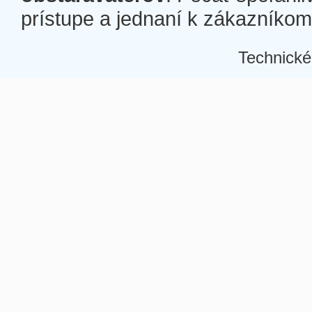
prístupe a jednaní k zákazníkom a
Technické
Â
Â
Â