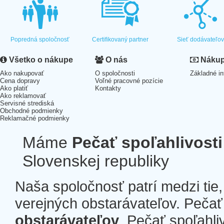
Popredná spoločnosť
Certifikovaný partner
Sieť dodávateľo
Všetko o nákupe
O nás
Nákup 
Ako nakupovať
O spoločnosti
Základné in
Cena dopravy
Voľné pracovné pozície
Ako platiť
Kontakty
Ako reklamovať
Servisné strediská
Obchodné podmienky
Reklamačné podmienky
Máme
Pečať spoľahlivosti
Slovenskej republiky
Naša spoločnosť patrí medzi tie
verejných obstarávateľov. Pečať 
obstarávateľov
. Pečať spoľahli