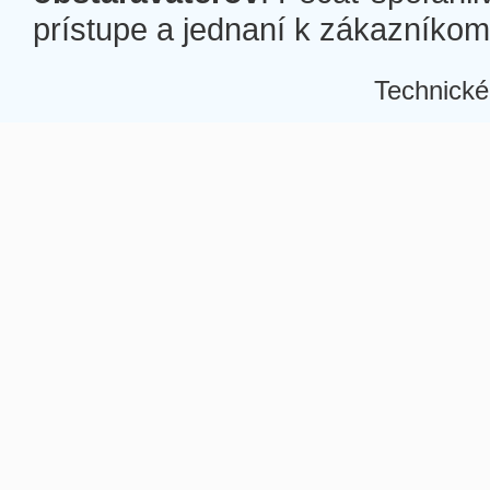
prístupe a jednaní k zákazníkom a
Technické
Â
Â
Â