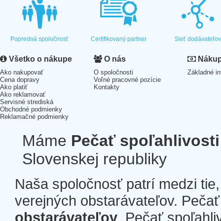
Popredná spoločnosť
Certifikovaný partner
Sieť dodávateľo
Všetko o nákupe
O nás
Nákup 
Ako nakupovať
O spoločnosti
Základné in
Cena dopravy
Voľné pracovné pozície
Ako platiť
Kontakty
Ako reklamovať
Servisné strediská
Obchodné podmienky
Reklamačné podmienky
Máme
Pečať spoľahlivosti
Slovenskej republiky
Naša spoločnosť patrí medzi tie
verejných obstarávateľov. Pečať 
obstarávateľov
. Pečať spoľahli