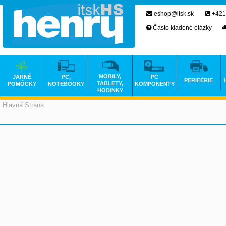
eshop@itsk.sk
+421
Často kladené otázky
MOBILY,
JARNÉ
PC,
PC
PERIFÉRIE
TABLETY,
POMÔCKY
NOTEBOOKY
KOMPONENTY
HODINKY
Hlavná Strana