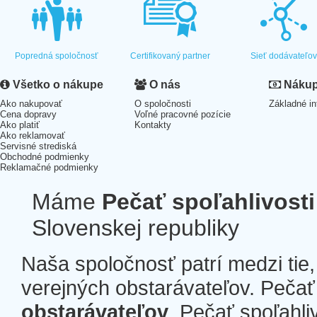
Popredná spoločnosť
Certifikovaný partner
Sieť dodávateľo
Všetko o nákupe
O nás
Nákup 
Ako nakupovať
O spoločnosti
Základné in
Cena dopravy
Voľné pracovné pozície
Ako platiť
Kontakty
Ako reklamovať
Servisné strediská
Obchodné podmienky
Reklamačné podmienky
Máme
Pečať spoľahlivosti
Slovenskej republiky
Naša spoločnosť patrí medzi tie
verejných obstarávateľov. Pečať 
obstarávateľov
. Pečať spoľahli