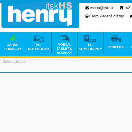
eshop@itsk.sk
+421
Často kladené otázky
MOBILY,
JARNÉ
PC,
PC
PERIFÉRIE
TABLETY,
POMÔCKY
NOTEBOOKY
KOMPONENTY
HODINKY
Hlavná Strana