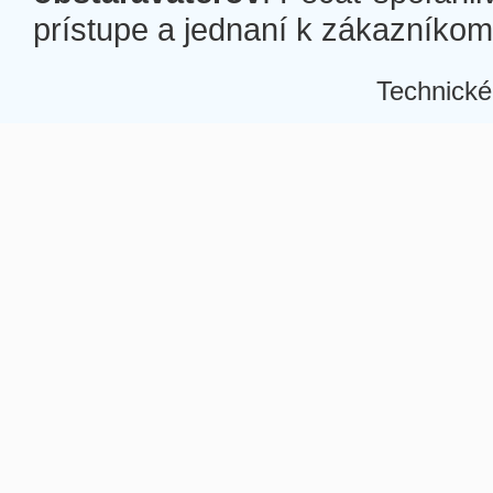
prístupe a jednaní k zákazníkom a
Technické
Â
Â
Â