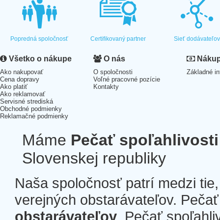
Popredná spoločnosť
Certifikovaný partner
Sieť dodávateľo
Všetko o nákupe
O nás
Nákup 
Ako nakupovať
O spoločnosti
Základné in
Cena dopravy
Voľné pracovné pozície
Ako platiť
Kontakty
Ako reklamovať
Servisné strediská
Obchodné podmienky
Reklamačné podmienky
Máme
Pečať spoľahlivosti
Slovenskej republiky
Naša spoločnosť patrí medzi tie
verejných obstarávateľov. Pečať 
obstarávateľov
. Pečať spoľahli