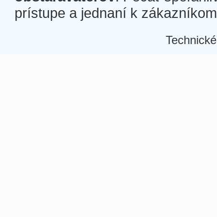
prístupe a jednaní k zákazníkom a
Technické
Â
Â
Â