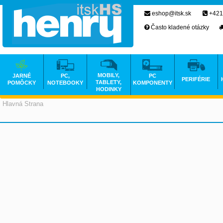
eshop@itsk.sk
+421
Často kladené otázky
MOBILY,
JARNÉ
PC,
PC
PERIFÉRIE
TABLETY,
POMÔCKY
NOTEBOOKY
KOMPONENTY
HODINKY
Hlavná Strana