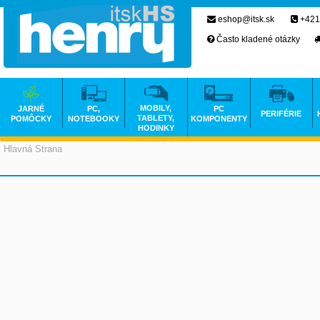
eshop@itsk.sk
+421
Často kladené otázky
MOBILY,
JARNÉ
PC,
PC
PERIFÉRIE
TABLETY,
POMÔCKY
NOTEBOOKY
KOMPONENTY
HODINKY
Hlavná Strana