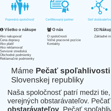
Popredná spoločnosť
Certifikovaný partner
Sieť dodávateľo
Všetko o nákupe
O nás
Nákup 
Ako nakupovať
O spoločnosti
Základné in
Cena dopravy
Voľné pracovné pozície
Ako platiť
Kontakty
Ako reklamovať
Servisné strediská
Obchodné podmienky
Reklamačné podmienky
Máme
Pečať spoľahlivosti
Slovenskej republiky
Naša spoločnosť patrí medzi tie
verejných obstarávateľov. Pečať 
obstarávateľov
. Pečať spoľahli