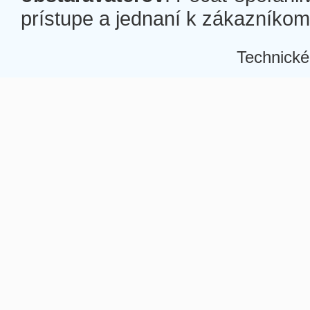
prístupe a jednaní k zákazníkom a
Technické
Â
Â
Â