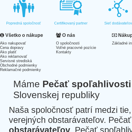
Popredná spoločnosť
Certifikovaný partner
Sieť dodávateľo
Všetko o nákupe
O nás
Nákup 
Ako nakupovať
O spoločnosti
Základné in
Cena dopravy
Voľné pracovné pozície
Ako platiť
Kontakty
Ako reklamovať
Servisné strediská
Obchodné podmienky
Reklamačné podmienky
Máme
Pečať spoľahlivosti
Slovenskej republiky
Naša spoločnosť patrí medzi tie
verejných obstarávateľov. Pečať 
obstarávateľov
. Pečať spoľahli