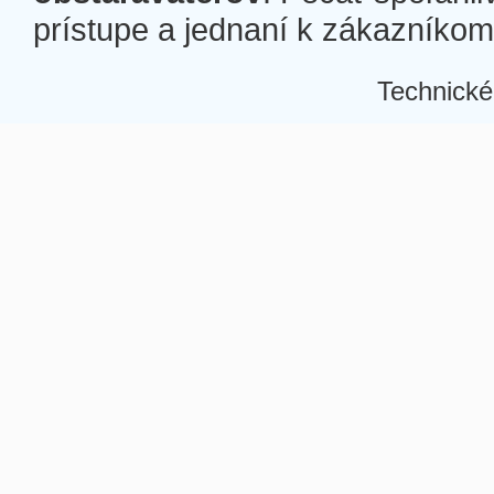
prístupe a jednaní k zákazníkom a
Technické
Â
Â
Â