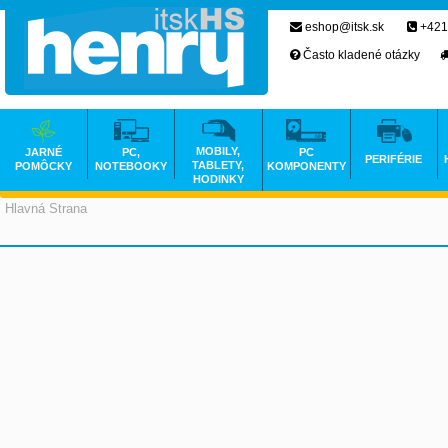
eshop@itsk.sk
+421
Často kladené otázky
MOBILY,
JARNÉ
PC,
PC
PERIFÉRIE
TABLETY,
POMÔCKY
NOTEBOOKY
KOMPONENTY
HODINKY
Hlavná Strana