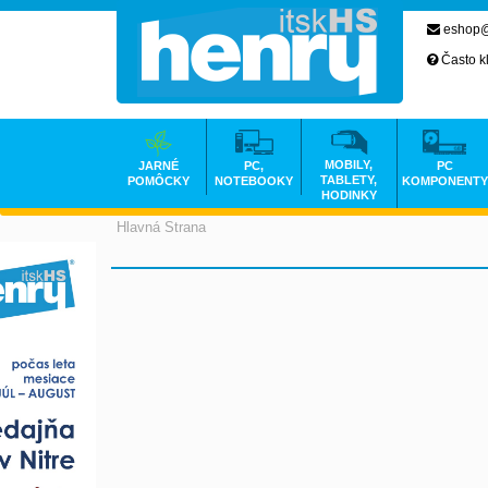
eshop@
Často k
MOBILY,
JARNÉ
PC,
PC
TABLETY,
POMÔCKY
NOTEBOOKY
KOMPONENTY
HODINKY
Hlavná Strana