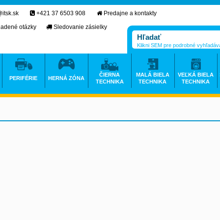
itsk.sk
+421 37 6503 908
Predajne a kontakty
ladené otázky
Sledovanie zásielky
Klikni SEM pre podrobné vyhľadáv
ČIERNA
MALÁ BIELA
VEĽKÁ BIELA
PERIFÉRIE
HERNÁ ZÓNA
TECHNIKA
TECHNIKA
TECHNIKA