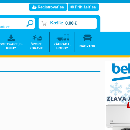
Registrovať sa
Prihlásiť sa
Košík:
0.00 €
anie >>
SOFTWARE, E-
ŠPORT,
ZÁHRADA,
NÁBYTOK
KNIHY
ZDRAVIE
HOBBY