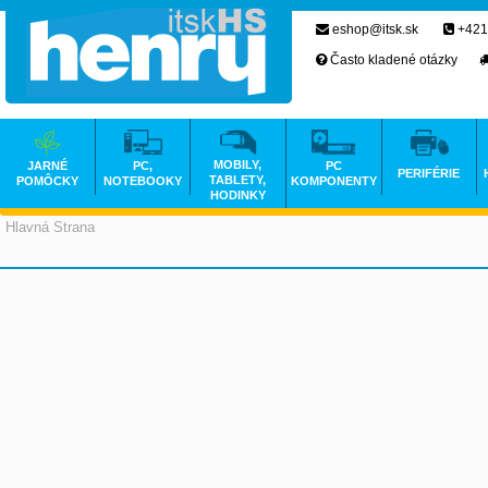
eshop@itsk.sk
+421
Často kladené otázky
MOBILY,
JARNÉ
PC,
PC
PERIFÉRIE
TABLETY,
POMÔCKY
NOTEBOOKY
KOMPONENTY
HODINKY
Hlavná Strana