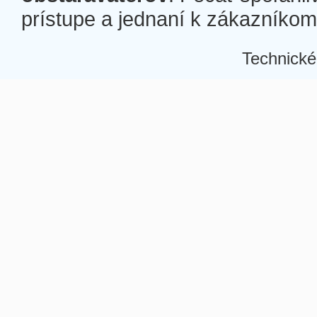
prístupe a jednaní k zákazníkom a
Technické
Â
Â
Â