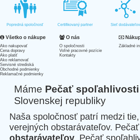
Popredná spoločnosť
Certifikovaný partner
Sieť dodávateľo
Všetko o nákupe
O nás
Nákup 
Ako nakupovať
O spoločnosti
Základné in
Cena dopravy
Voľné pracovné pozície
Ako platiť
Kontakty
Ako reklamovať
Servisné strediská
Obchodné podmienky
Reklamačné podmienky
Máme
Pečať spoľahlivosti
Slovenskej republiky
Naša spoločnosť patrí medzi tie
verejných obstarávateľov. Pečať 
obstarávateľov
. Pečať spoľahli