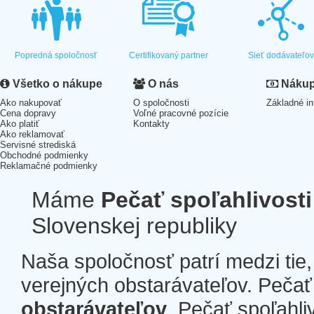
Popredná spoločnosť
Certifikovaný partner
Sieť dodávateľo
Všetko o nákupe
O nás
Nákup 
Ako nakupovať
O spoločnosti
Základné in
Cena dopravy
Voľné pracovné pozície
Ako platiť
Kontakty
Ako reklamovať
Servisné strediská
Obchodné podmienky
Reklamačné podmienky
Máme
Pečať spoľahlivosti
Slovenskej republiky
Naša spoločnosť patrí medzi tie
verejných obstarávateľov. Pečať 
obstarávateľov
. Pečať spoľahli