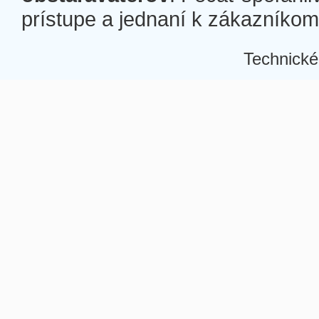
prístupe a jednaní k zákazníkom a
Technické
Â
Â
Â