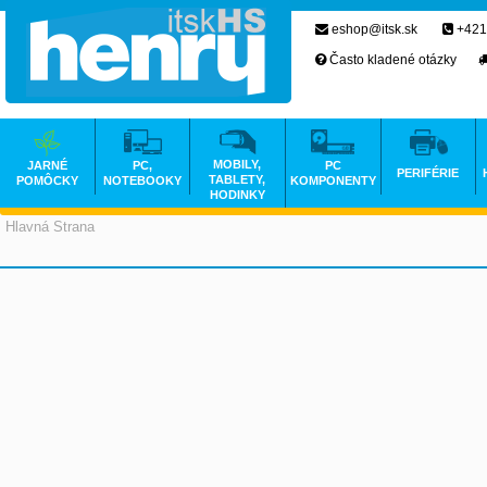
eshop@itsk.sk
+421
Často kladené otázky
MOBILY,
JARNÉ
PC,
PC
PERIFÉRIE
TABLETY,
POMÔCKY
NOTEBOOKY
KOMPONENTY
HODINKY
Hlavná Strana