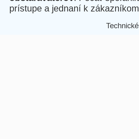
prístupe a jednaní k zákazníkom a
Technické
Â
Â
Â