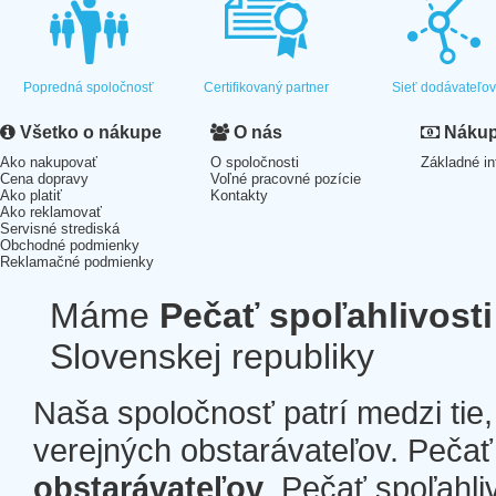
Popredná spoločnosť
Certifikovaný partner
Sieť dodávateľo
Všetko o nákupe
O nás
Nákup 
Ako nakupovať
O spoločnosti
Základné in
Cena dopravy
Voľné pracovné pozície
Ako platiť
Kontakty
Ako reklamovať
Servisné strediská
Obchodné podmienky
Reklamačné podmienky
Máme
Pečať spoľahlivosti
Slovenskej republiky
Naša spoločnosť patrí medzi tie
verejných obstarávateľov. Pečať 
obstarávateľov
. Pečať spoľahli