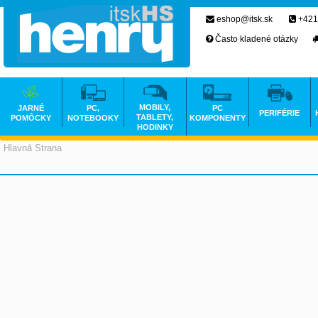
eshop@itsk.sk
+421
Často kladené otázky
MOBILY,
JARNÉ
PC,
PC
PERIFÉRIE
TABLETY,
POMÔCKY
NOTEBOOKY
KOMPONENTY
HODINKY
Hlavná Strana