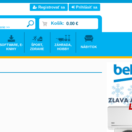
Registrovať sa
Prihlásiť sa
Košík:
0.00 €
anie >>
SOFTWARE, E-
ŠPORT,
ZÁHRADA,
NÁBYTOK
KNIHY
ZDRAVIE
HOBBY