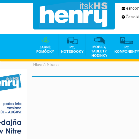
eshop@
Často k
MOBILY,
JARNÉ
PC,
PC
TABLETY,
POMÔCKY
NOTEBOOKY
KOMPONENTY
HODINKY
Hlavná Strana