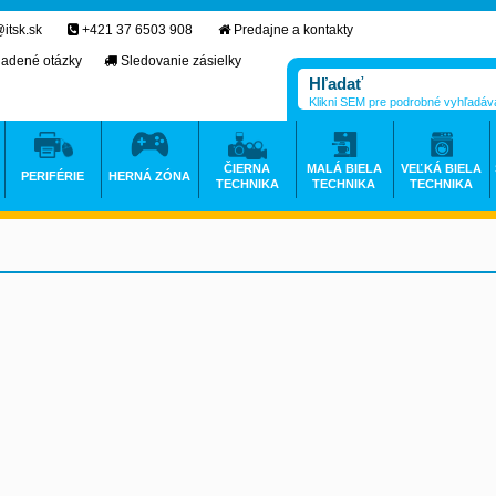
itsk.sk
+421 37 6503 908
Predajne a kontakty
ladené otázky
Sledovanie zásielky
Klikni SEM pre podrobné vyhľadáv
ČIERNA
MALÁ BIELA
VEĽKÁ BIELA
PERIFÉRIE
HERNÁ ZÓNA
TECHNIKA
TECHNIKA
TECHNIKA