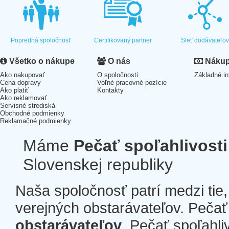
Popredná spoločnosť
Certifikovaný partner
Sieť dodávateľo
Všetko o nákupe
O nás
Nákup 
Ako nakupovať
O spoločnosti
Základné in
Cena dopravy
Voľné pracovné pozície
Ako platiť
Kontakty
Ako reklamovať
Servisné strediská
Obchodné podmienky
Reklamačné podmienky
Máme
Pečať spoľahlivosti
Slovenskej republiky
Naša spoločnosť patrí medzi tie
verejných obstarávateľov. Pečať 
obstarávateľov
. Pečať spoľahli