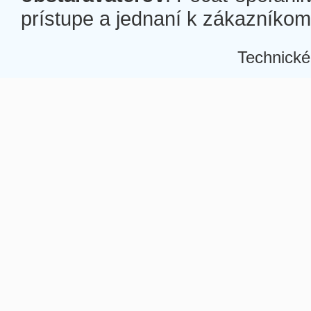
prístupe a jednaní k zákazníkom a
Technické
Â
Â
Â