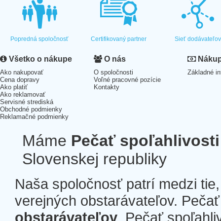
Popredná spoločnosť
Certifikovaný partner
Sieť dodávateľo
Všetko o nákupe
O nás
Nákup 
Ako nakupovať
O spoločnosti
Základné in
Cena dopravy
Voľné pracovné pozície
Ako platiť
Kontakty
Ako reklamovať
Servisné strediská
Obchodné podmienky
Reklamačné podmienky
Máme
Pečať spoľahlivosti
Slovenskej republiky
Naša spoločnosť patrí medzi tie
verejných obstarávateľov. Pečať 
obstarávateľov
. Pečať spoľahli