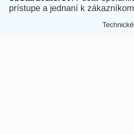
prístupe a jednaní k zákazníkom a
Technické
Â
Â
Â