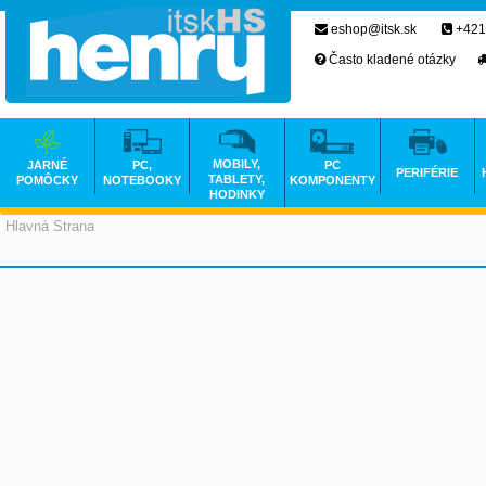
eshop@itsk.sk
+421
Často kladené otázky
MOBILY,
JARNÉ
PC,
PC
PERIFÉRIE
TABLETY,
POMÔCKY
NOTEBOOKY
KOMPONENTY
HODINKY
Hlavná Strana