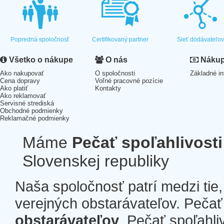
Popredná spoločnosť
Certifikovaný partner
Sieť dodávateľo
Všetko o nákupe
O nás
Nákup 
Ako nakupovať
O spoločnosti
Základné in
Cena dopravy
Voľné pracovné pozície
Ako platiť
Kontakty
Ako reklamovať
Servisné strediská
Obchodné podmienky
Reklamačné podmienky
Máme
Pečať spoľahlivosti
Slovenskej republiky
Naša spoločnosť patrí medzi tie
verejných obstarávateľov. Pečať 
obstarávateľov
. Pečať spoľahli