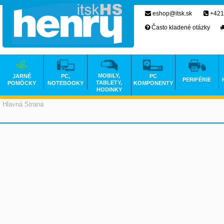
eshop@itsk.sk
+421
Často kladené otázky
MOBILY,
JARNÉ
PC,
PC
PERIFÉRIE
TABLETY,
POMÔCKY
NOTEBOOKY
KOMPONENTY
HODINKY
Hlavná Strana