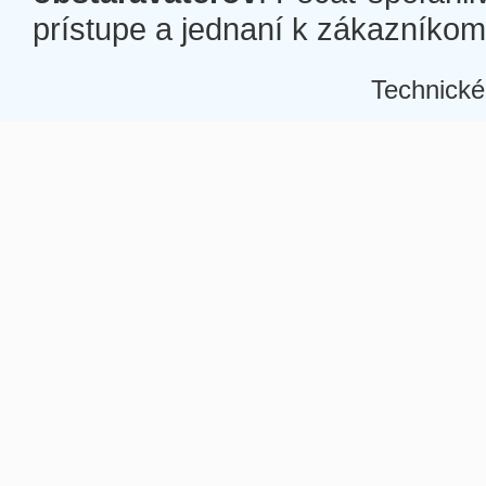
prístupe a jednaní k zákazníkom a
Technické
Â
Â
Â