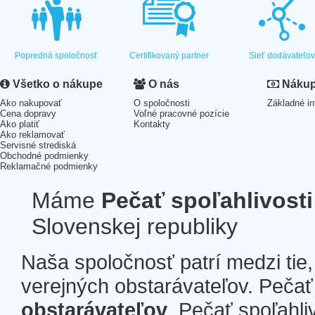
Popredná spoločnosť
Certifikovaný partner
Sieť dodávateľo
Všetko o nákupe
O nás
Nákup 
Ako nakupovať
O spoločnosti
Základné in
Cena dopravy
Voľné pracovné pozície
Ako platiť
Kontakty
Ako reklamovať
Servisné strediská
Obchodné podmienky
Reklamačné podmienky
Máme
Pečať spoľahlivosti
Slovenskej republiky
Naša spoločnosť patrí medzi tie
verejných obstarávateľov. Pečať 
obstarávateľov
. Pečať spoľahli