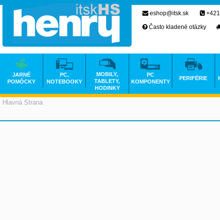
eshop@itsk.sk
+421
Často kladené otázky
MOBILY,
JARNÉ
PC,
PC
PERIFÉRIE
TABLETY,
POMÔCKY
NOTEBOOKY
KOMPONENTY
HODINKY
Hlavná Strana