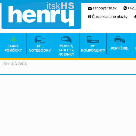
eshop@itsk.sk
+421
Často kladené otázky
MOBILY,
JARNÉ
PC,
PC
PERIFÉRIE
TABLETY,
POMÔCKY
NOTEBOOKY
KOMPONENTY
HODINKY
Hlavná Strana