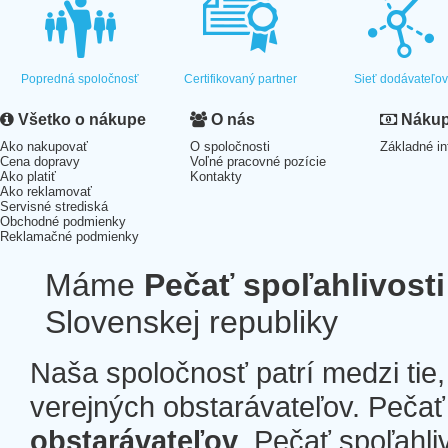
Popredná spoločnosť
Certifikovaný partner
Sieť dodávateľo
Všetko o nákupe
O nás
Nákup 
Ako nakupovať
O spoločnosti
Základné in
Cena dopravy
Voľné pracovné pozície
Ako platiť
Kontakty
Ako reklamovať
Servisné strediská
Obchodné podmienky
Reklamačné podmienky
Máme
Pečať spoľahlivosti
Slovenskej republiky
Naša spoločnosť patrí medzi tie
verejných obstarávateľov. Pečať 
obstarávateľov
. Pečať spoľahli