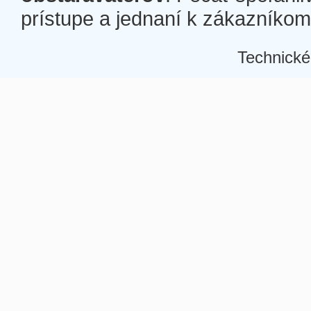
prístupe a jednaní k zákazníkom a
Technické
Â
Â
Â