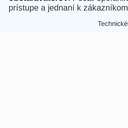
prístupe a jednaní k zákazníkom a
Technické
Â
Â
Â