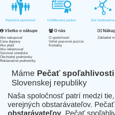
Popredná spoločnosť
Certifikovaný partner
Sieť dodávateľo
Všetko o nákupe
O nás
Nákup 
Ako nakupovať
O spoločnosti
Základné in
Cena dopravy
Voľné pracovné pozície
Ako platiť
Kontakty
Ako reklamovať
Servisné strediská
Obchodné podmienky
Reklamačné podmienky
Máme
Pečať spoľahlivosti
Slovenskej republiky
Naša spoločnosť patrí medzi tie
verejných obstarávateľov. Pečať 
obstarávateľov
. Pečať spoľahli