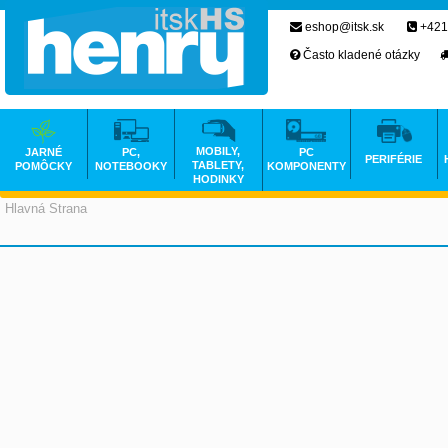
eshop@itsk.sk
+421
Často kladené otázky
MOBILY,
JARNÉ
PC,
PC
PERIFÉRIE
TABLETY,
POMÔCKY
NOTEBOOKY
KOMPONENTY
HODINKY
Hlavná Strana