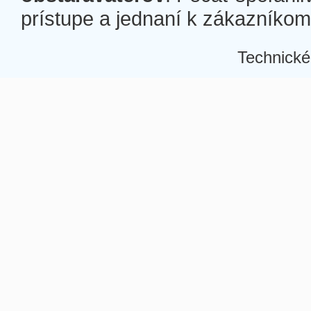
prístupe a jednaní k zákazníkom a
Technické
Â
Â
Â