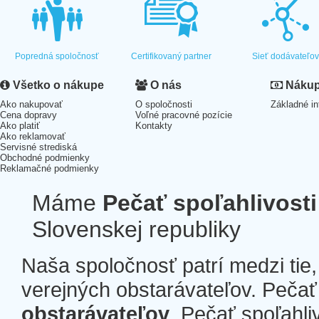
Popredná spoločnosť
Certifikovaný partner
Sieť dodávateľo
Všetko o nákupe
O nás
Nákup 
Ako nakupovať
O spoločnosti
Základné in
Cena dopravy
Voľné pracovné pozície
Ako platiť
Kontakty
Ako reklamovať
Servisné strediská
Obchodné podmienky
Reklamačné podmienky
Máme
Pečať spoľahlivosti
Slovenskej republiky
Naša spoločnosť patrí medzi tie
verejných obstarávateľov. Pečať 
obstarávateľov
. Pečať spoľahli