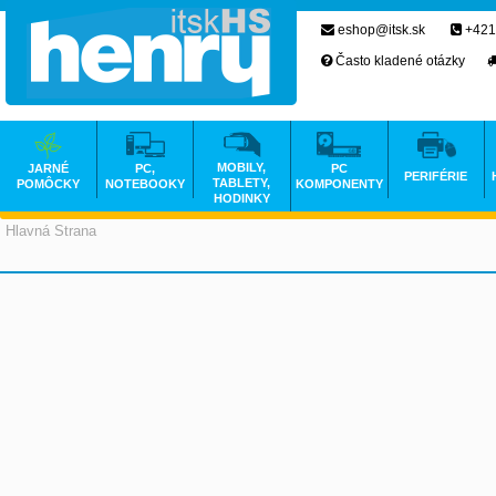
eshop@itsk.sk
+421
Často kladené otázky
MOBILY,
JARNÉ
PC,
PC
PERIFÉRIE
TABLETY,
POMÔCKY
NOTEBOOKY
KOMPONENTY
HODINKY
Hlavná Strana