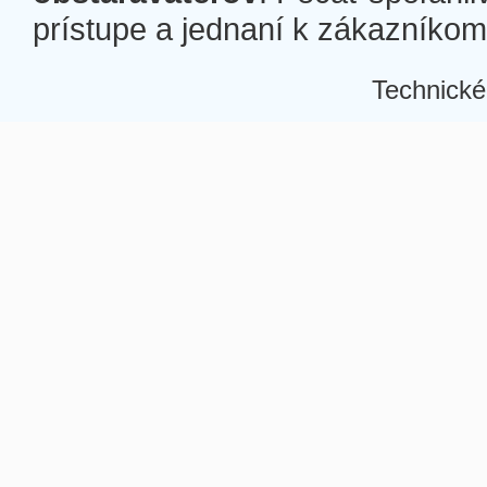
prístupe a jednaní k zákazníkom a
Technické
Â
Â
Â