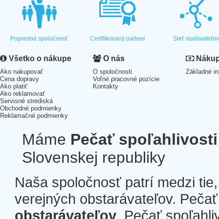
Popredná spoločnosť
Certifikovaný partner
Sieť dodávateľo
Všetko o nákupe
O nás
Nákup 
Ako nakupovať
O spoločnosti
Základné in
Cena dopravy
Voľné pracovné pozície
Ako platiť
Kontakty
Ako reklamovať
Servisné strediská
Obchodné podmienky
Reklamačné podmienky
Máme
Pečať spoľahlivosti
Slovenskej republiky
Naša spoločnosť patrí medzi tie
verejných obstarávateľov. Pečať 
obstarávateľov
. Pečať spoľahli