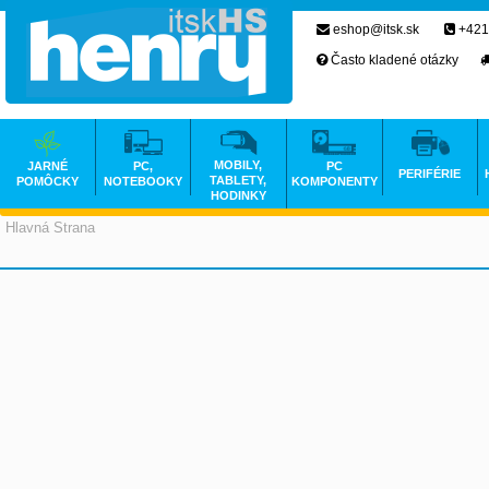
eshop@itsk.sk
+421
Často kladené otázky
MOBILY,
JARNÉ
PC,
PC
PERIFÉRIE
TABLETY,
POMÔCKY
NOTEBOOKY
KOMPONENTY
HODINKY
Hlavná Strana