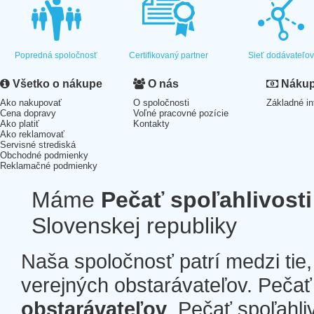
Popredná spoločnosť
Certifikovaný partner
Sieť dodávateľo
Všetko o nákupe
O nás
Nákup 
Ako nakupovať
O spoločnosti
Základné in
Cena dopravy
Voľné pracovné pozície
Ako platiť
Kontakty
Ako reklamovať
Servisné strediská
Obchodné podmienky
Reklamačné podmienky
Máme
Pečať spoľahlivosti
Slovenskej republiky
Naša spoločnosť patrí medzi tie
verejných obstarávateľov. Pečať 
obstarávateľov
. Pečať spoľahli