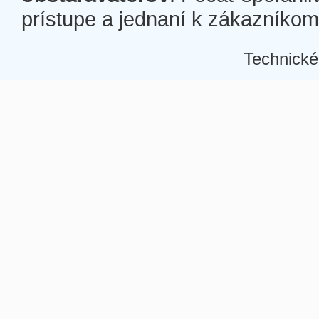
prístupe a jednaní k zákazníkom a
Technické
Â
Â
Â