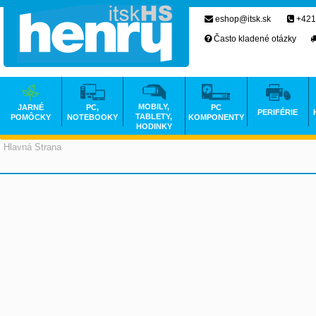
eshop@itsk.sk
+421
Často kladené otázky
MOBILY,
JARNÉ
PC,
PC
PERIFÉRIE
TABLETY,
POMÔCKY
NOTEBOOKY
KOMPONENTY
HODINKY
Hlavná Strana